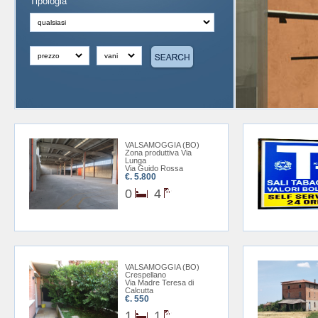
Tipologia
VALSAMOGGIA (BO)
Zona produttiva Via
Lunga
Via Guido Rossa
€. 5.800
0
4
VALSAMOGGIA (BO)
Crespellano
Via Madre Teresa di
Calcutta
€. 550
1
1