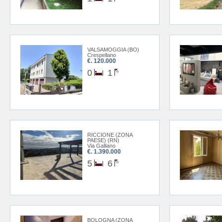
VALSAMOGGIA (BO)
Crespellano
€. 120.000
0
1
RICCIONE (ZONA
PAESE) (RN)
Via Galliano
€. 1.390.000
5
6
BOLOGNA (ZONA