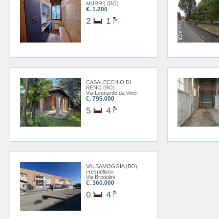
MURRI) (BO)
€. 1.200
2
1
CASALECCHIO DI
RENO (BO)
Via Leonardo da Vinci
€. 795.000
5
4
VALSAMOGGIA (BO)
crespellano
Via Brodolini
€. 360.000
0
4